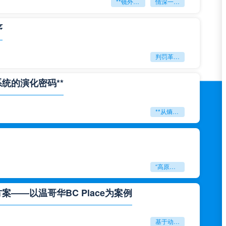
**镜外留影
情深一瞬**
序
判罚革命：VAR如何改写世界杯的规则与秩序
系统的演化密码**
**从熵增到自组织：2026世界杯小组赛战术系统的演化密码**
“高原伏击：2026世预赛非洲主场绞杀战”
——以温哥华BC Place为案例
基于动态穹顶系统的赛前激活期自适应调控方案——以温哥华BC Place为案例