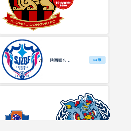
vs
石家庄功夫
陕西联合月亮泊队
中甲
梅州客家
vs
中甲
佛山