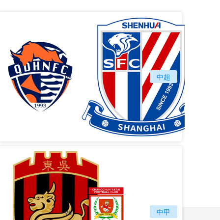
vs
青岛海牛
中超
上海
vs
苏州东吴
长春亚泰
中甲