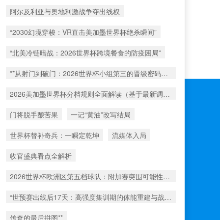
阿尔及利亚与奥地利激战争夺出线权
“2030幻境穿梭：VR直击美加墨世界杯绝杀瞬间”
“北美冷链暗战：2026世界杯跨境餐食的防疫困局”
**从射门到破门：2026世界杯小组第三的晋级密码藏在哪一环？**
2026美加墨世界杯分档规则全面解读（基于最新调整）
门将脱手酿苦果
一记“黄油”改写结局
世界杯替补奇兵：一瞬定乾坤
流媒体入局
收官盛典看点全解析
2026世界杯欧洲区第五档球队：附加赛突围可能性深度评估
“世预赛出线后17天：高强度集训期的体能重建与战术转化”
传奇的最后拼图**