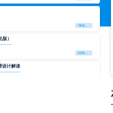
“单场决胜制：世预赛附加赛的公平性反思”
兑版）
2026美加墨世界杯失物寻回全攻略（16城通兑版）
球设计解读
四色合一
一击定乾坤：2026世界杯决赛用球设计解读
与生态裂变”**
**“2026‘脑机赛场’：北美世界杯的神经架构与生态裂变”**