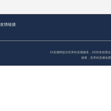
2026世界杯首球：开启新纪元的瞬间，重塑足球荣耀
友情链接
“2026世界杯抽签：死亡之组已成伪命题？”
24直播网提供世界杯直播服务，2026美加
能看，世界杯直播免费