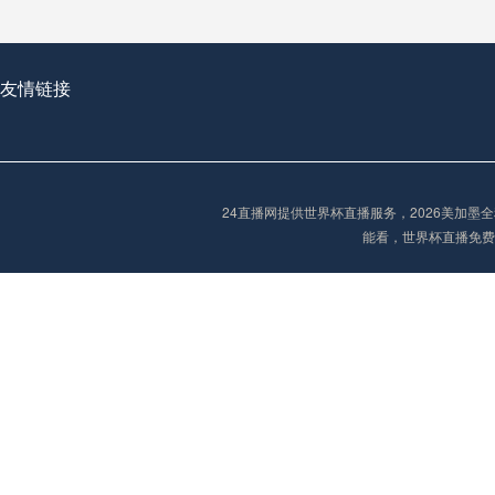
2026世界杯首球：开启新纪元的瞬间，重塑足球荣耀
友情链接
“2026世界杯抽签：死亡之组已成伪命题？”
24直播网提供世界杯直播服务，2026美加
能看，世界杯直播免费