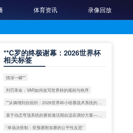
播
体育资讯
录像回放
**C罗的终极谢幕：2026世界杯
相关标签
情深一瞬**
判罚革命：VAR如何改写世界杯的规则与秩序
**从熵增到自组织：2026世界杯小组赛战术系统的演化密码**
基于动态穹顶系统的赛前激活期自适应调控方案——以温哥华BC Place为案例
“单场决胜制：世预赛附加赛的公平性反思”