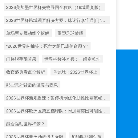
2026美加墨世界杯失物寻回全攻略（16城通兑版）
2026世界杯跨城观赛解决方案：球迷行李“门到门”极速转运
单场票专属动线全拆解
重塑足球荣耀
“2026世界杯抽签：死亡之组已成伪命题？”
门将脱手酿苦果
世界杯替补奇兵：一瞬定乾坤
收官盛典看点全解析
乌龙球：2026世界杯上
那些意外背后的温暖与叹息
2026世界杯新规提速：暂停机制优化助推比赛流畅度飞跃
2026世界杯欧洲区第五档球队：附加赛突围可能性深度评估
能否驱动世界杯梦？
2026世界杯非洲劲旅潜力无限
加纳队非洲劲旅