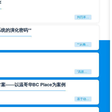
序
判罚革命：VAR如何改写世界杯的规则与秩序
系统的演化密码**
**从熵增到自组织：2026世界杯小组赛战术系统的演化密码**
“高原伏击：2026世预赛非洲主场绞杀战”
——以温哥华BC Place为案例
基于动态穹顶系统的赛前激活期自适应调控方案——以温哥华BC Place为案例