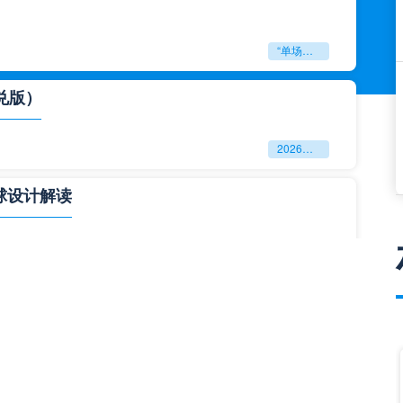
“单场决胜制：世预赛附加赛的公平性反思”
兑版）
2026美加墨世界杯失物寻回全攻略（16城通兑版）
球设计解读
四色合一
一击定乾坤：2026世界杯决赛用球设计解读
与生态裂变”**
**“2026‘脑机赛场’：北美世界杯的神经架构与生态裂变”**
门到门”极速转运，单场票专属动线全拆解