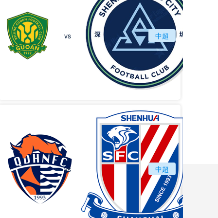
北京国安
vs
中超
深圳
vs
青岛海牛
中超
上海