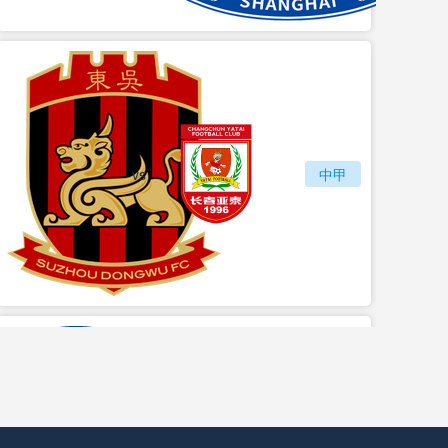
vs
苏州东吴
长春亚泰
中甲
vs
石家庄功夫
陕西联合月亮泊队
中甲